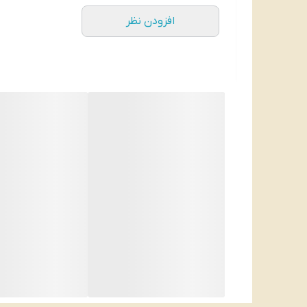
بدون مواد نگهدارنده
افزودن نظر
بدون گلوتن
تولید شده از بهترین و مرغوب‌ترین مواد اولیه
تهیه شده تحت استانداردهای روز دنیا
در جای خشک و خنک نگهداری شود
محصول
: انگلستان
وزن
: 200 گرم
تاریخ انقضا:2025/5