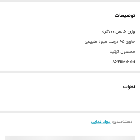
توضیحات
وزن خالص:700گرم
حاوی ۴۵ درصد میوه طبیعی
محصول ترکیه
8699118040101
تاریخ انقضا:2026/3
نظرات
دسته‌بندی
:
مواد غذایی