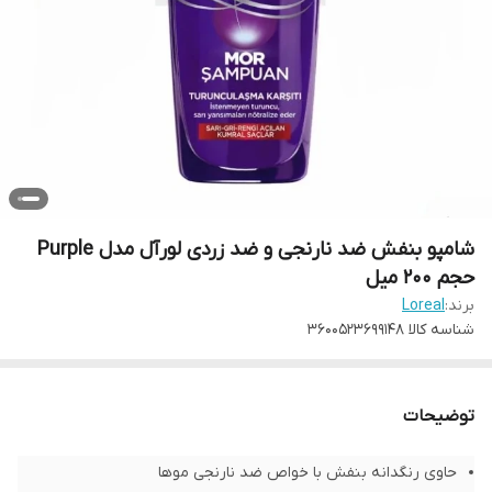
شامپو بنفش ضد نارنجی و ضد زردی لورآل مدل Purple
حجم 200 میل
برند:
Loreal
شناسه کالا
3600523699148
توضیحات
حاوی رنگدانه بنفش با خواص ضد نارنجی موها