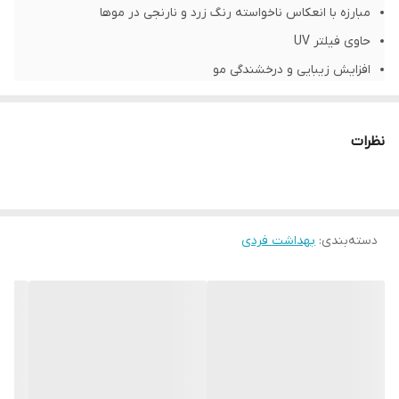
مبارزه با انعکاس ناخواسته رنگ زرد و نارنجی در موها
حاوی فیلتر UV
افزایش زیبایی و درخشندگی مو
مناسب موهای رنگ و دکلره شده
تثبیت کننده رنگ اولیه مو
نظرات
شناسه محصول:
3600523699148
شامپو لورال بنفش ضد نارنجی و ضد زردی مدل Purple حجم 200
میل
دسته‌بندی
:
بهداشت فردی
برای تداوم و تثبیت رنگ موهای طراحی و عرضه شده است؛ محصول
کشور فرانسه بوده و حجمی معادل 200 میل دارد و با انواع جنس موها
سازگار است.
احتمالا تا کنون این مشکل برایتان پیش آمده که مدتی پس از رنگ
آمیزی موها، رنگ موهایتان به شکل ناخواسته ای عوض شده و به قرمز
یا نارنجی متمایل شود. این موضوع معمولا پس از شستشوی چندین باره