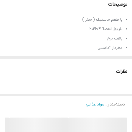
توضیحات
با طعم ماستیک ( سقز )
تاریخ انقضا":2026/4
بافت نرم
مغزدار آدامسی
وزن محصول 1000 گرم
بارکد محصول 8690840183098
نظرات
محصولی از کشور ترکیه
دسته‌بندی
:
مواد غذایی