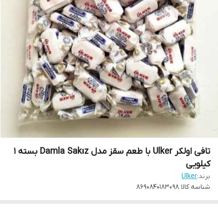
تافی اولکر Ulker با طعم سقز مدل Damla Sakız بسته 1
کیلویی
برند:
Ulker
شناسه کالا
8690840183098