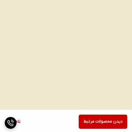
12 ساعت خشک نگه داشته و از ایجاد قرمزی و سوزش محافظت می کند؛
همچنین دارای سه کانال مکش رطوبت می باشد او را تا ساعتها خشک
نگه دارد. این کانال های هوا با اجازه دادن به جریان هوا تنفس ایجاد می
کنند و باعث چرخش هوا در پوست می شود به گونه ای که هوای تازه را
به درون هدایت می کنند.
دیدن محصولات مرتبط
ناموجود