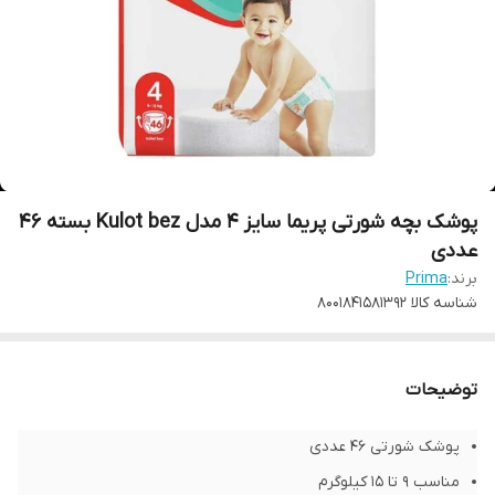
پوشک بچه شورتی پریما سایز 4 مدل Kulot bez بسته 46
عددی
برند:
Prima
شناسه کالا
8001841581392
توضیحات
پوشک شورتی 46 عددی
مناسب 9 تا 15 کیلوگرم