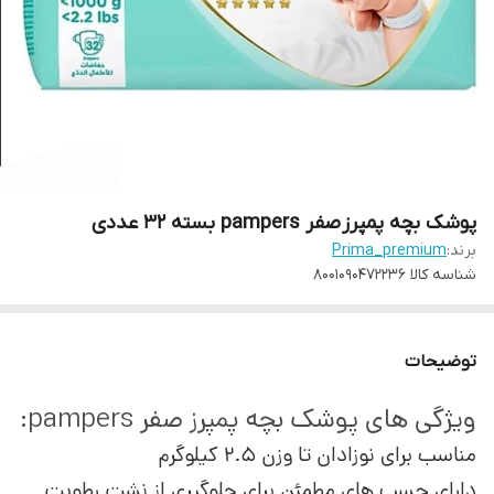
پوشک بچه پمپرز صفر pampers بسته 32 عددی
برند:
Prima_premium
شناسه کالا
8001090472236
توضیحات
ویژگی های پوشک بچه پمپرز صفر pampers:
مناسب برای نوزادان تا وزن 2.5 کیلوگرم
دارای چسب های مطمئن برای جلوگیری از نشت رطوبت