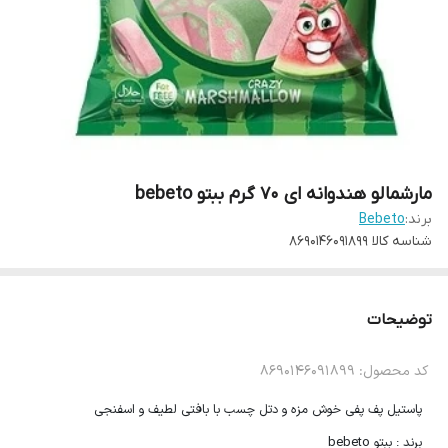
مارشمالو هندوانه ای 70 گرم ببتو bebeto
برند:
Bebeto
شناسه کالا
8690146091899
توضیحات
کد محصول: 8690146091899
پاستیل پف پفی خوش مزه و دتل چسب با بافتی لطیف و اسفنجی
برند : ببتو bebeto