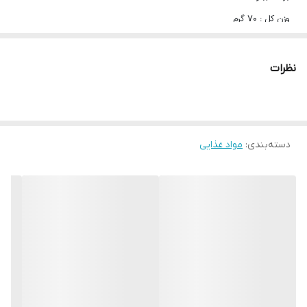
وزن کل : 70 گرم
محصول کشور : ترکیه
طعم : هندوانه ای
نظرات
تاریخ انقصا:2025/12
دسته‌بندی
:
مواد غذایی