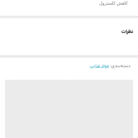
کاهش کلسترول
مناسب برای افراد دیابتی
محافظ قلب
نظرات
پیشگیری از سرطان
موثر در بهبود عفونت اداری
دسته‌بندی
:
مواد غذایی
کمک به کاهش وزن
دارای ویتامین B
تاریخ انقضا:یک سال