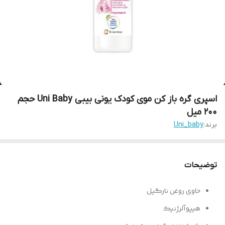
اسپری گره باز کن موی کودک یونی بیبی Uni Baby حجم
200 میل
برند:
Uni_baby
توضیحات
حاوی روغن نارگیل
هیپوآلرژنیک