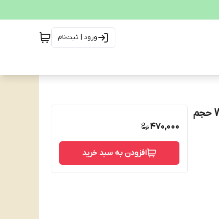
ورود | ثبت‌نام
خوشبو کننده هوا فتیله ای ایر ویک مدل WILD BERRIES حجم
470,000
افزودن به سبد خرید