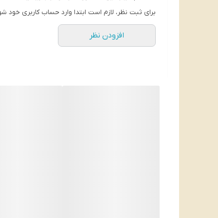
برای دستیابی به رایحه ملایم درب محصول را به میزان 3 سانت و برای بوی بیشتر و 
برای ثبت نظر، لازم است ابتدا وارد حساب کاربری خود شو
شناسه محصول
5059001000989
افزودن نظر
کارایی
,
خوشبو کننده
از بین برنده 
رایحه
WILD BERRIES
حجم
375 میل
ساخت کشور
انگلیس