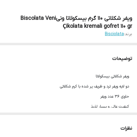
ویفر شکلاتی 110 گرم بیسکولاتا ونیBiscolata Veni
Çikolata kremali gofret 110 gr
برند:
Bisciolata
توضیحات
ویفر شکلاتی بیسکولاتا
دو لایه ویفر ترد و ظریف پر شده با کرم شکلاتی
حاوی 36 عدد ویفر
کیفیت عالی و بسیار لذیذ
یک میان وعده مغذی
وزن : 110 گرم
نظرات
محصول ترکیه