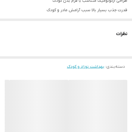
طراحی ارگونومیک متناسب با فرم بدن کودک
قدرت جذب بسیار بالا سبب آرامش مادر و کودک
سطح بیرونی قابل تنفس
جلوگیری از نشتی رطوبت
نظرات
عدم ایجاد سوختگی و قرمز شدن پای کودک
دارای کش بر روی کمر و چسب‌های با کیفیت
ضد حساسیت
دسته‌بندی
:
قدرت انعطاف پذیری بالا
بهداشت نوزاد و کودک
الیاف سازگار با پوست لطیف کودک
چسب های کناره ای قوی
شناسه محصول:
8690742151898