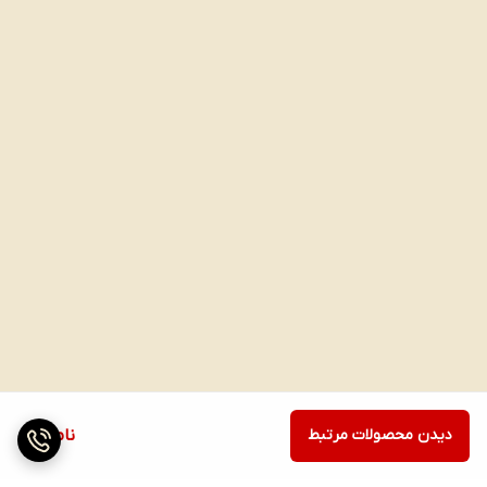
کودکان ممکن است بوی ماهی برایشان خوشایند نباشید بنابراین این
شربت اصلا بوی زهم ماهی را نمی دهد و با وجود عصاره های میوه
هایی مختلف هم بسیار خوشبو بوده و هم بسیار خوشمزه می باشد.
دیدن محصولات مرتبط
ناموجود