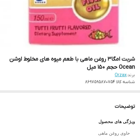
شربت امگا3 روغن ماهی با طعم میوه های مخلوط اوشن
Ocean حجم ۱۵۰ میل
برند:
Orzax
شناسه کالا
8697595870754
توضیحات
ویژگی های محصول
حاوی روغن ماهی