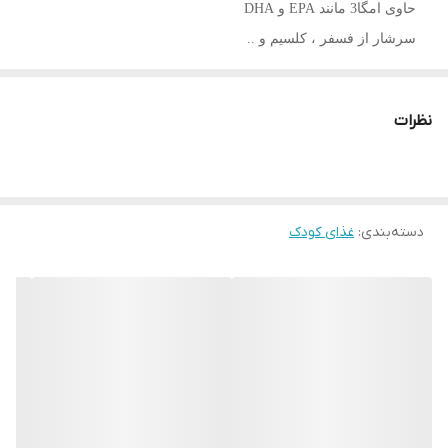
حاوی امگا3 مانند EPA و DHA
سرشار از فسفر ، کلسیم و ..
افزایش هوش کودکان
افزایش قد کودکان
نظرات
حاوی عصاره ای میوه ها
فاقد بوی ماهی
خوشمزه و خوش طعم
فاقد شکر و شیرین کننده های مصنوعی
دسته‌بندی
:
غذای کودک
فاقد رنگ مصنوعی
فاقد نگهدارنده مصنوعی
حجم : 150 میلی لیتر
محصول : ترکیه
طرز استفاده از محصول :
مصرف یک پیمانه یا 5 میلی لیتر در روز، ترجیحاً در حین غذا مصرف
شود.