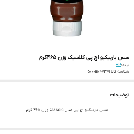
سس باربیکیو اچ پی کلاسیک وزن ۴۶۵گرم
برند:
HP
شناسه کالا
5000111047371
توضیحات
سس باربیکیو اچ پی مدل Classic وزن 465 گرم