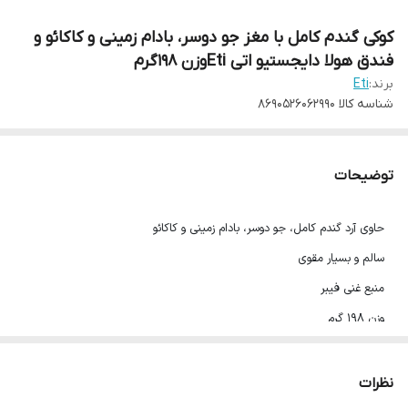
کوکی گندم کامل با مغز جو دوسر، بادام زمینی و کاکائو و
فندق هولا دایجستیو اتی Etiوزن ۱۹۸گرم
برند:
Eti
شناسه کالا
8690526062990
توضیحات
حاوی آرد گندم کامل، جو دوسر، بادام زمینی و کاکائو
سالم و بسیار مقوی
منبع غنی فیبر
وزن ۱۹۸ گرم
محصول ترکیه
تاریخ انقضا:فروردین ۱۴۰۴
نظرات