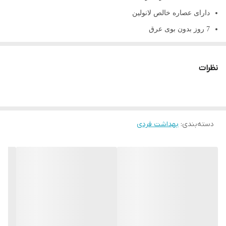
دارای عصاره خالص لانولین
7 روز بدون بوی عرق
فاقد آلومینیوم و مواد مضر
کاهش تیرگی زیر بغل
نظرات
از بین برنده باکتری و قارج
ساخته شده از مواد کاملا گیاهی
اورجینال ایتالیا
دسته‌بندی
:
بهداشت فردی
حجم 25 میلی لیتر
کرم دئودورانت کلیون 25 میل
کرم دئودورانت کلیون 25 میل از جمع شدن باکتری بر روی
بدن ممانعت میکند. افرادی که در محیط های شلوغ روزمره
خود را میگذرانند باید که بدنشان بوی خوبی داشته باشد. این
افراد باید از دئودورانت استفاده نمایند که یکی از بهترین های
آن کرم کلیون است. این کرم از ماندگاری بسیار بالایی برخوردار