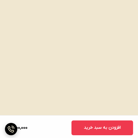
ماندگاری بالا به مدت یک هفته
مناسب برای آقایان و خانم ها
فاقد مواد شیمیایی و مضر
طریقه مصرف کرم کلوین
یکبار در هفته بعد از استحمام زیر بغل خود بمالید. دقت
کنید ابتدا حتماً باید شست‌وشو کامل انجام شود و سپس از
این کرم استفاده کنید.
افزودن به سبد خرید
1,200,000