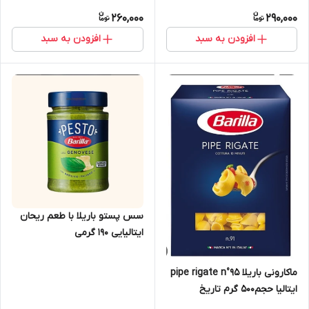
انقضا:2027/3)
260,000
290,000
افزودن به سبد
افزودن به سبد
سس پستو باریلا با طعم ریحان
ایتالیایی 190 گرمی
ماکارونی باریلا pipe rigate n°95
ایتالیا حجم۵۰۰ گرم تاریخ
انقضا2027/3