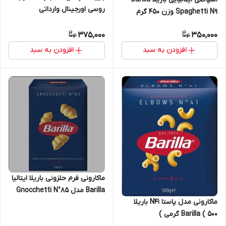
روسی اورجینال وارداتی
Spaghetti N9 وزن 450 گرم
375,000
350,000
افزودن به سبد
افزودن به سبد
ماکارونی فرم حلزونی باریلا ایتالیا
Barilla مدل Gnocchetti N°85
ماکارونی مدل پاستا N41 باریلا
وزن 500 گرم
Barilla ( 500 گرمی )