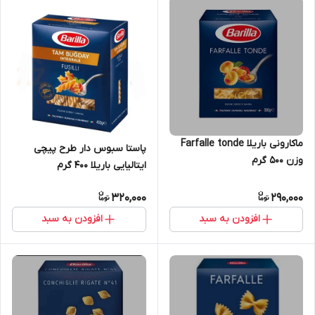
ماکارونی باریلا Farfalle tonde
پاستا سبوس دار طرح پیچی
وزن 500 گرم
ایتالیایی باریلا 400 گرم
320,000
290,000
افزودن به سبد
افزودن به سبد