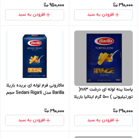
950,000
290,000
افزودن به سبد
افزودن به سبد
ماکارونی فرم لوله ای بریده باریلا
پاستا پنه لوله ای درشت n83(
Barilla مدل Sedani Rigati حجم
تورتیلیونی ) ۵۰۰ گرم ایتالیا باریلا
500 گرم(تاریخ انقصا:۳/۲۰۲۷
– barilla
290,000
290,000
افزودن به سبد
افزودن به سبد