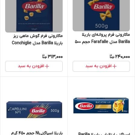
ماکارونی فرم پروانه‌ای باریلا
ماکارونی فرم گوش ماهی ریز
Barilla مدل Farafalle حجم 500
باریلا Barilla مدل Conchiglie
گرم N°65(تاریخ انقضا:2026/4)
Rigate N°41 وزن 500 گرم
313,000
240,000
افزودن به سبد
افزودن به سبد
باریلا اسپاگتیN1 حجم ۴۵۰ گرم
اسپاگتی ایتالیایی باریلا Barilla