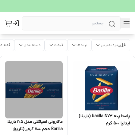
پربازدیدترین
برندها
قیمت
دسته‌بندی
فقط م
پاستا پنه barilla N73 (باریلا)
ماکارونی اسپاگتی مدل n.5 باریلا
ایتالیا 500 گرم
Barilla حجم 500 گرمی(تاریخ