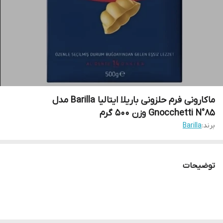
ماکارونی فرم حلزونی باریلا ایتالیا Barilla مدل
Gnocchetti N°85 وزن 500 گرم
برند:
Barilla
توضیحات