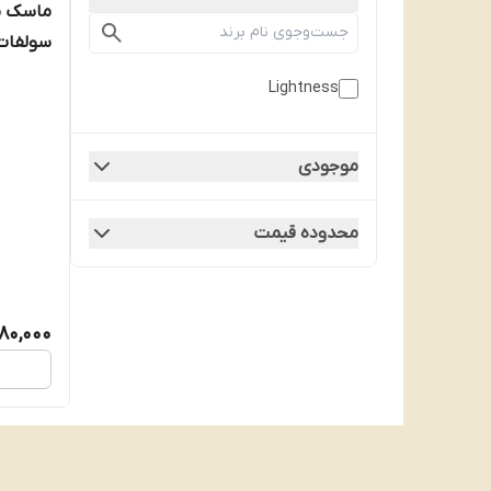
ماسک مو
سولفات مدل gan oil
Lightness
موجودی
محدوده قیمت
80,000