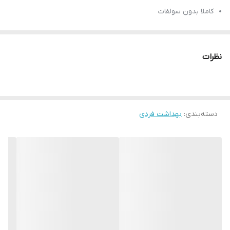
کاملا بدون سولفات
مناسب برای انواع مو
قابل استفاده برای آقایان و خانم ها
نظرات
حفظ رطوبت و جلوگیری از ریزش مو
حاوی اسید چرب و ویتامین E
حجم 100میل
بارکد محصول 5286534586400
دسته‌بندی
:
بهداشت فردی
محصولی از کشور فیلیپین و اسلواکی
انقضا:2027