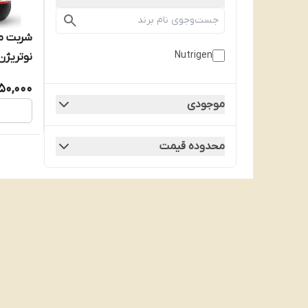
شربت مو
Nutrigen
انقضا ی
50,000
موجودی
محدوده قیمت