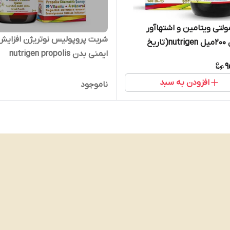
لتی ویتامین و اشتهاآور
شربت پروپولیس نوتریژن افزایش
نوتریژن ۲۰۰میل nutrigen(تاریخ
ایمنی بدن nutrigen propolis
کسال)
9
افزودن به سبد
ناموجود