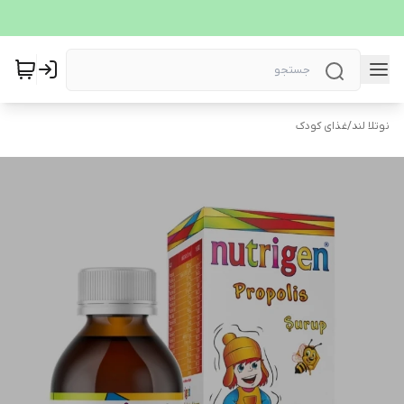
نوتلا لند
/
غذای کودک