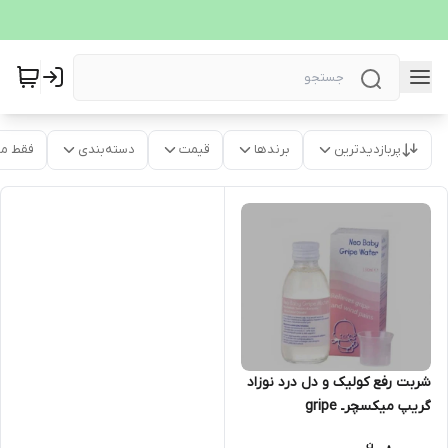
پربازدیدترین
برندها
قیمت
دسته‌بندی
فقط م
شربت رفع کولیک و دل درد نوزاد
گریپ میکسچرـ gripe
mixture(تاریخ انقضا فول)