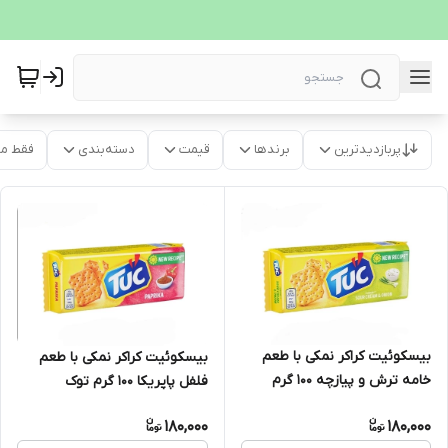
پربازدیدترین
برندها
قیمت
دسته‌بندی
فقط م
بیسکوئیت کراکر نمکی با طعم
بیسکوئیت کراکر نمکی با طعم
خامه ترش و پیازچه 100 گرم
فلفل پاپریکا 100 گرم توک
توکTUc
180,000
180,000