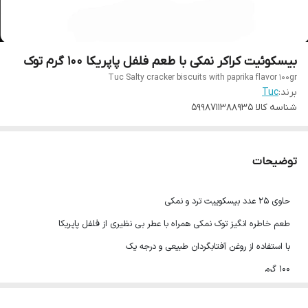
بیسکوئیت کراکر نمکی با طعم فلفل پاپریکا 100 گرم توک
Tuc Salty cracker biscuits with paprika flavor 100gr
برند:
Tuc
شناسه کالا
5998711388935
توضیحات
حاوی 25 عدد بیسکوییت ترد و نمکی
طعم خاطره انگیز توک نمکی همراه با عطر بی نظیری از فلفل پاپریکا
با استفاده از روغن آفتابگردان طبیعی و درجه یک
100 گرم
تاریخ انقضا:2025/2