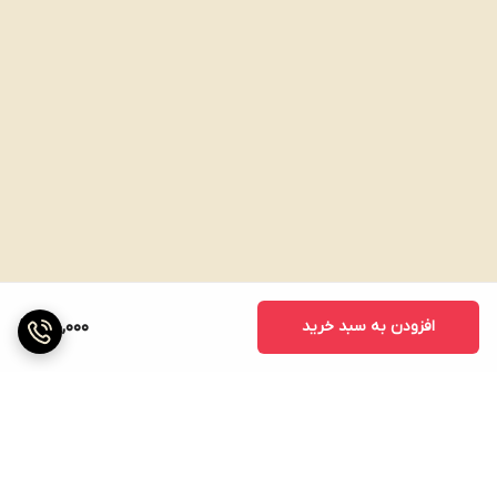
در پیشگیری و درمان انواع سرطان ها مخصوصا سرطان معده ، نقش موثر و
بسزایی دارد.
پاکسازی کبد و درمان انواع بیماری های کبدی ، از دیگر فواید این ادویه فوق
العاده می باشد.
افزودن به سبد خرید
180,000