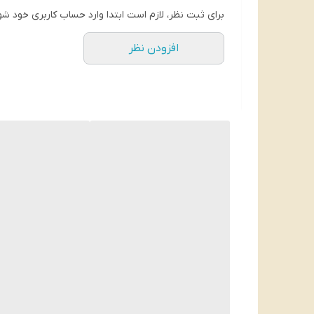
فوم اصلاح آرکو
مدل Anti Irritation حجم 200 میل
یک
برای ثبت نظر، لازم است ابتدا وارد حساب کاربری خود شو
را روی آن ها راحت می کند. سازگاری کامل محصول ب
افزودن نظر
فرمولاسیون منحصر به فرد محصول حاوی عصاره بابو
لایه برداری شده تسکین یابد. از این رو پوست پس 
می آورد. داشتن خاصیت آنتی باکتریال از دیگر ویژ