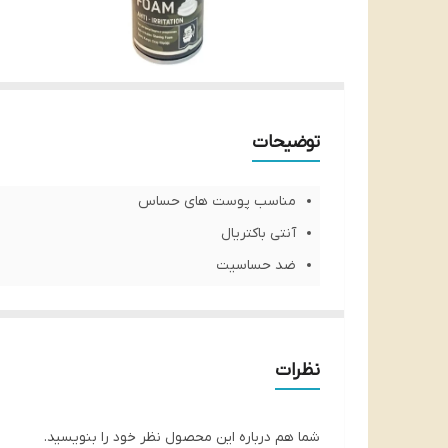
توضیحات
مناسب پوست های حساس
آنتی باکتریال
ضد حساسیت
مرطوب کننده و آبرسان
اصلاح آسان
حاوی عصاره بابونه و آلوئه ورا
نظرات
مورد تایید متخصصین پوست
شناسه محصول:
8690506477257
شما هم درباره این محصول نظر خود را بنویسید.