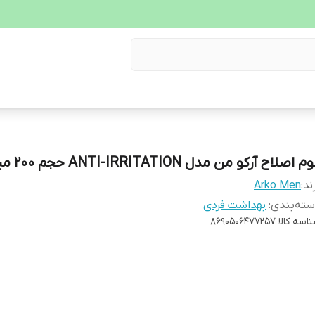
 اصلاح آرکو من مدل ANTI-IRRITATION حجم 200 میلی لیتر
ند:
Arko Men
ته‌بندی
:
بهداشت فردی
اسه کالا
8690506477257