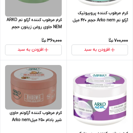
کرم مرطوب‌ کننده‌ پروبیوتیک
کرم مرطوب کننده آرکو نم ARKO
آرکو نم Arko nem حجم 420 میل
NEM حاوی روغن زیتون حجم
250 میل
360,000
700,000
افزودن به سبد
افزودن به سبد
کرم مرطوب کننده آرکونم حاوی
شیر بادام 250 میلArko nem
Probiotic Moisturizing Cream