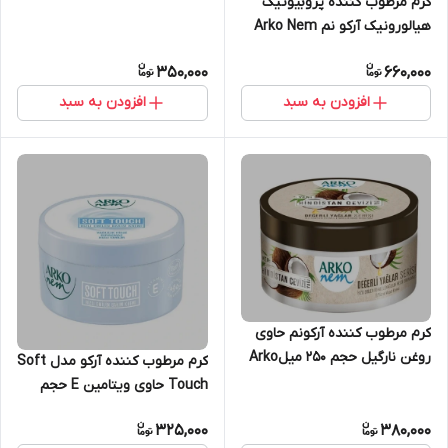
کرم مرطوب کننده پروبیوتیک
with Almond Milk
هیالورونیک آرکو نم Arko Nem
Hyaluronik Bakim 420Ml
350,000
660,000
افزودن به سبد
افزودن به سبد
کرم مرطوب کننده آرکونم حاوی
روغن نارگیل حجم 250 میلArko
کرم مرطوب کننده آرکو مدل Soft
Nem Moisturizing Cream
Touch حاوی ویتامین E حجم
with Coconut Oil 250ml
250 میل
325,000
380,000