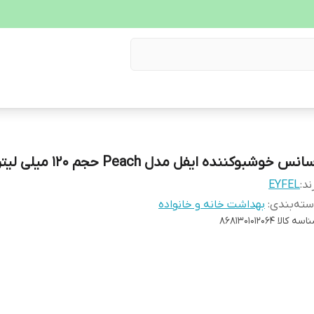
انس خوشبوکننده ایفل مدل Peach حجم 120 میلی لیتر
ند:
EYFEL
ته‌بندی
:
بهداشت خانه و خانواده
اسه کالا
8681301012064