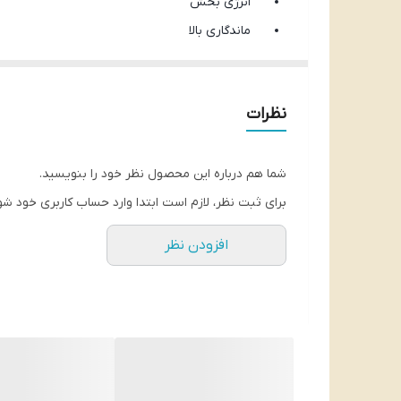
انرژی بخش
ماندگاری بالا
خوشبو کننده
پخش بوی قوی
نظرات
با رایحه هلویی
دارای طراحی زیبا
سرعت پخش بوی بالا
شما هم درباره این محصول نظر خود را بنویسید.
ایجاد طراوت و ارامش به محیط اطراف
برای ثبت نظر، لازم است ابتدا وارد حساب کاربری خود شو
دارای 4 عدد نی از چوب بامبو
افزودن نظر
قابلیت کم و زیاد کردن عطر با تغییر تعداد چوب
کاملا ارگانیک و بدون ایجاد حساسیت
قابل استفاده در خانه و سرویس بهداشتی و محل 
خوشبو کننده هلو ایفل EYFEL با رایحه فوق العاده و بی نظیر ŞEFTALI حجم ۱۱۰ میل
طریقه مصرف خوش بو ک