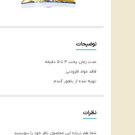
توضیحات
مدت زمان پخت 3 تا 5 دقیقه
فاقد مواد افزودنی
تهیه شده از بلغور گندم
دارای بالاترین کیفیت
شناسه محصول:
8690576029813
تاریخ انقضا:2026/4
نظرات
شما هم درباره این محصول نظر خود را بنویسید.