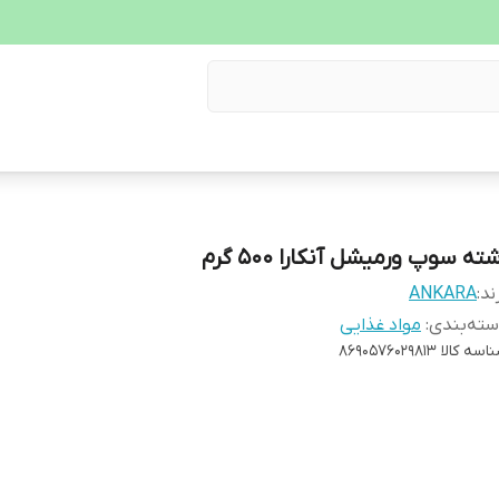
ته سوپ ورمیشل آنکارا 500 گرم
ند:
ANKARA
ته‌بندی
:
مواد غذایی
اسه کالا
8690576029813