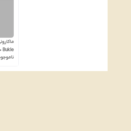
ماکارون
Bukle حجم 500 گرم
ناموجود