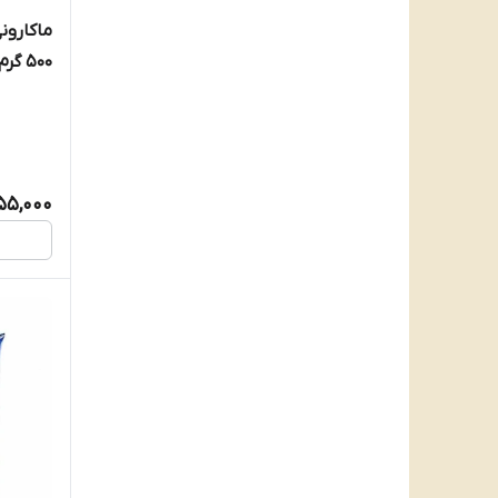
500 گرم
55,000