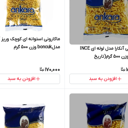
ماکارونی استوانه ای کوچک وریز آن
مدلboncuk وزن 500 گرم
ماکارونی آنکارا مدل لوله ای INCE
UZUN وزن 500 گرم(تاریخ
170,000
افزودن به سبد
افزودن به سبد