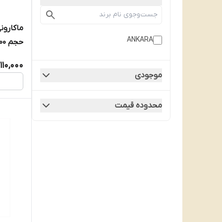
ANKARA
حجم 500گرم (تاریخ انقضا: ۲۰۲۶/۸)
110,000
موجودی
محدوده قیمت