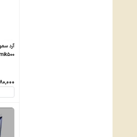
rmik۵۰۰
180,000