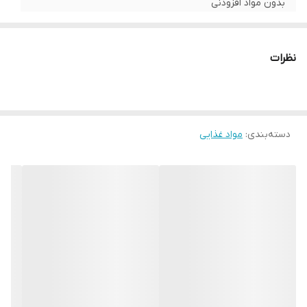
بدون مواد افزودنی
مناسب سالاد ماکارونی
محصول ترکیه
نظرات
شناسه محصول:
8690576029288
تاریخ انقضا دار
دسته‌بندی
:
مواد غذایی