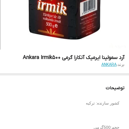
آرد سمولینا ایرمیک آنکارا گرمی Ankara Irmik۵۰۰
برند:
ANKARA
توضیحات
کشور سازنده: ترکیه
حجم:500گرمی