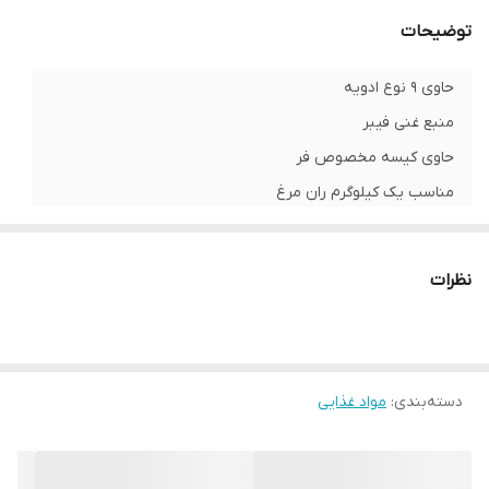
توضیحات
حاوی 9 نوع ادویه
منبع غنی فیبر
حاوی کیسه مخصوص فر
مناسب یک کیلوگرم ران مرغ
بدون مواد رنگی و مواد نگهدارنده
حاوی پودر طعم دهنده مرغ
نظرات
حاوی ادویه جات تند
شناسه محصول:
8690637976551
دسته‌بندی
:
مواد غذایی