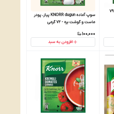
سوپ ماست کنور حاوی زردچوبه 79
سوپ آماده KNORR dugun پیاز، پودر
ماست و گوشت بره - 72 گرمی
100,000
افزودن به سبد