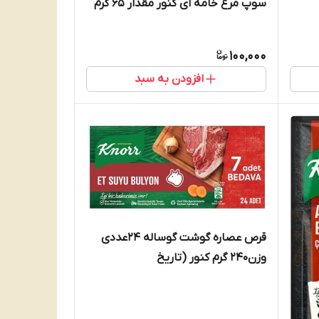
سوپ مرغ خامه ای کنور مقدار 65 گرم
100,000
افزودن به سبد
قرص عصاره گوشت گوساله 24عددی
وزن240 گرم کنور (تاریخ
انقضا:۲۰۲۶/۳)Knorr