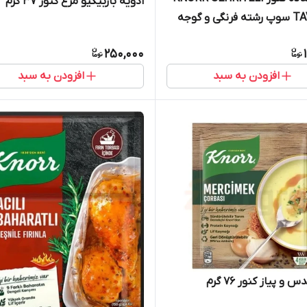
ادویه باربیکیو مرغ کنور 37 گرم
TAVUKLU سوپ رشته فرنگی و گوجه
250,000
افزودن به سبد
افزودن به سبد
یاز کنور 76 گرم