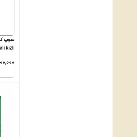
وزن 70 گرم
100,000