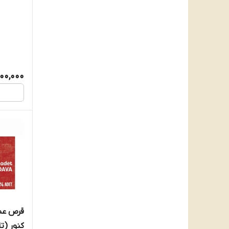
100,000
کنور (تاریخ 