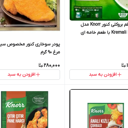
سوپ کلم بروکلی کنور Knorr مدل
Kremali Brokoli با طعم خامه ای
 70 گرم
پودر سوخاری کنور مخصوص سین
مرغ 90 گرم
280,000
افزودن به سبد
افزودن به سبد