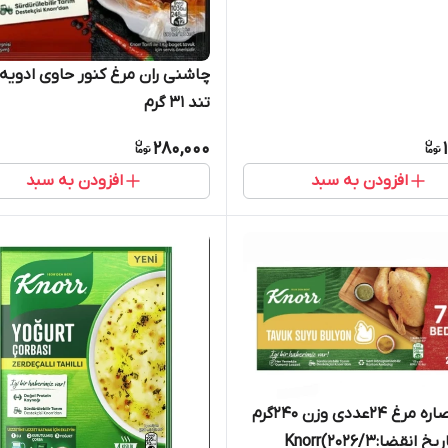
چاشنی ران مرغ کنور حاوی ادویه
تند 31 گرم
280,000
افزودن به سبد
افزودن به سبد
قرص عصاره مرغ ۲۴عددی وزن ۲۴۰گرم
انقضا:۲۰۲۶/۳)Knorr