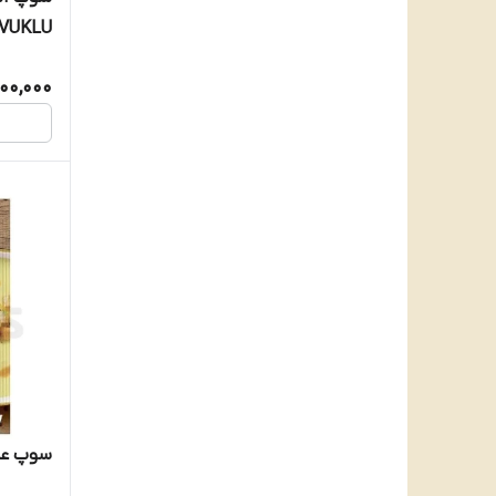
فرنگی 67 گرم
100,000
سوپ عدس و پ