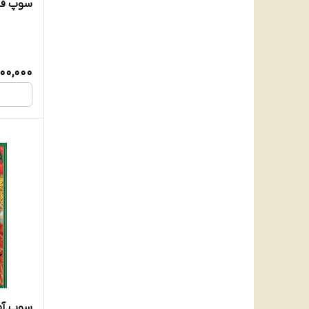
سوپ قارچ
100,000