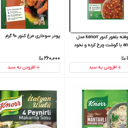
پودر سوخاری مرغ کنور 90 گرم
سوپ کوفته بلغور کنور kenorr مدل
anali kizli با گوشت چرخ کرده و نخود
260,000
افزودن به سبد
افزودن به سبد