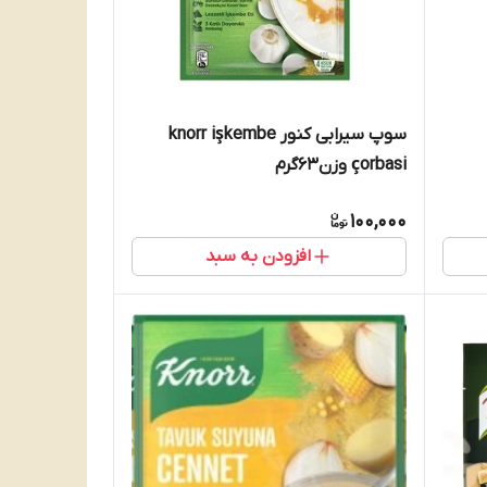
سوپ سیرابی کنور knorr işkembe
çorbasi وزن۶۳گرم
100,000
افزودن به سبد