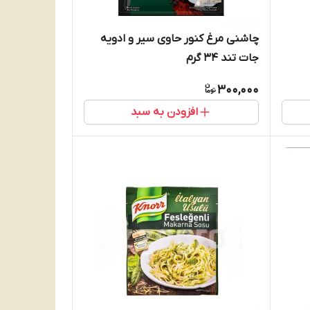
چاشنی مرغ کنور حاوی سیر و ادویه
جات تند 34 گرم
300,000
افزودن به سبد