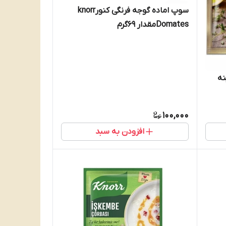
سوپ اماده گوجه فرنگی کنورknorr
Domatesمقدار 69گرم
ه
100,000
افزودن به سبد