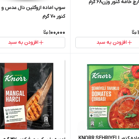
 خامه کنور وزن68 گرم
سوپ اماده ازوگلین دال عدس و
کنور 70 گرم
100,000
افزودن به سبد
افزودن به سبد
سوپ آماده کنور KNORR SEHRIYELI