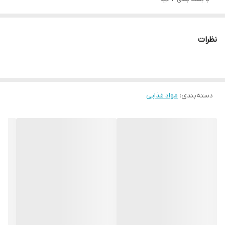
حاوی ادویه و سبزیجات طبیعی
مناسب 4 نفر
نظرات
خوشمزه و لذیذ با میزان غلظت مناسب
منبع پروتئین طبیعی و ارزش غذایی بالا
آماده سازی آسان
دسته‌بندی
:
مواد غذایی