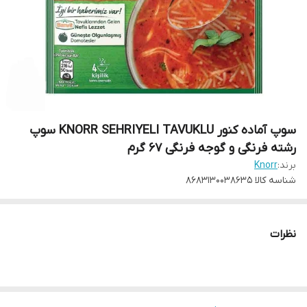
سوپ آماده کنور KNORR SEHRIYELI TAVUKLU سوپ
رشته فرنگی و گوجه فرنگی 67 گرم
برند:
Knorr
شناسه کالا
8683130038635
نظرات