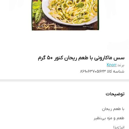
سس ماکارونی با طعم ریحان کنور 50 گرم
برند:
Knorr
شناسه کالا
8690637051623
توضیحات
با طعم ریحان
طعم و مزه بی‌نظیر
انرژی‌زا