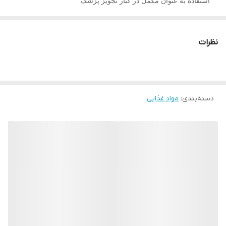
استفاده به عنوان مکمل در کنار تجویز پزشک
ترکیبات:
شیرین بیان (Glycrrhiza glabra) – ۷۵۰ میلی گرم
نظرات
ریحان (Ocimum basilicum) ۱۵۰ میلی گرم
گالانیا (Alpinia galanga) – ۹۰ میلی گرم
زردچوبه (Curcuma longa) – ۹۰ میلی گرم
نعناع دارویی (Mentha piperita) – ۳۰ میلی گرم
دسته‌بندی
:
مواد غذایی
زنجبیل (Zingiber officinale) – ۳۰ میلی گرم
انگور (Vitis vinifera) – ۳۰ میلی گرم
ریشه زالومبا (Curcuma zedoraria) – ۳۰ میلی گرم
فلفل سیاه (Piper nigrum) – ۱۵ میلی گرم
میزان استفاده شربت ضد سرفه
از این محصول روزانه در 3 بار و در هر بار 10 میل مصرف کنید.
شربت ضد سرفه توسینات
Tussinat