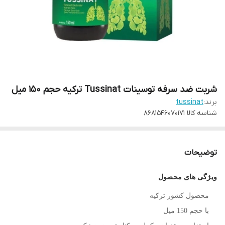
شربت ضد سرفه توسینات Tussinat ترکیه حجم ۱۵۰ میل
برند:
tussinat
شناسه کالا
8681546070171
توضیحات
ویژگی های محصول
محصول کشور ترکیه
با حجم 150 میل